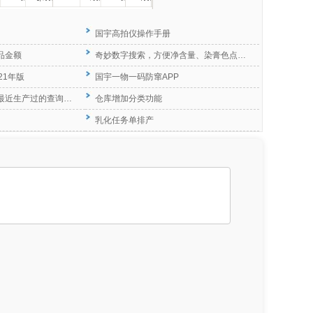
国宇高拍仪操作手册
品金额
奇妙数字搜索，方便净含量、染膏色点…
21年版
国宇一物一码防窜APP
最近生产过的查询…
仓库增加分类功能
乳化任务单排产