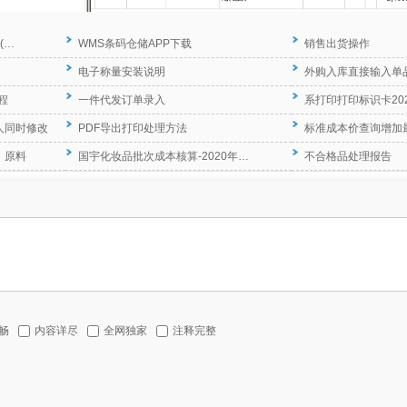
(…
WMS条码仓储APP下载
销售出货操作
电子称量安装说明
外购入库直接输入单
程
一件代发订单录入
系打印打印标识卡20
人同时修改
PDF导出打印处理方法
标准成本价查询增加
、原料
国宇化妆品批次成本核算-2020年…
不合格品处理报告
畅
内容详尽
全网独家
注释完整