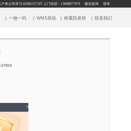
老客户来公司学习:02085557207 上门培训：13688877670
微信咨询
登录
| 一物一码
| WMS系统
| 称重防差错
| 联系我们
载
:27816