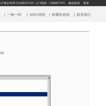
老客户来公司学习:02085557207 上门培训：13688877670
微信咨询
登录
| 一物一码
| WMS系统
| 称重防差错
| 联系我们
815